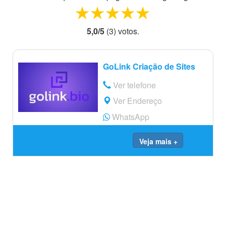
1 star
2 stars
3 stars
4 stars
5 stars
5,0
/
5
(
3
) voto
s.
GoLink Criação de Sites
Ver telefone
Ver Endereço
WhatsApp
Veja mais +