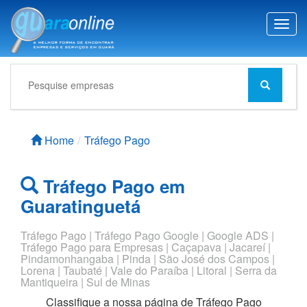
T
o
g
g
l
e
n
a
Home
Tráfego Pago
v
i
g
Tráfego Pago em
a
t
Guaratinguetá
i
o
Tráfego Pago | Tráfego Pago Google | Google ADS |
n
Tráfego Pago para Empresas | Caçapava | Jacareí |
Pindamonhangaba | Pinda | São José dos Campos |
Lorena | Taubaté | Vale do Paraíba | Litoral | Serra da
Mantiqueira | Sul de Minas
Classifique a nossa página de
Tráfego Pago