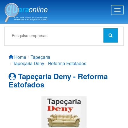
T
o
g
g
l
e
n
a
Home
Tapeçaria
v
Tapeçaria Deny - Reforma Estofados
i
g
Tapeçaria Deny - Reforma
a
Estofados
t
i
o
n