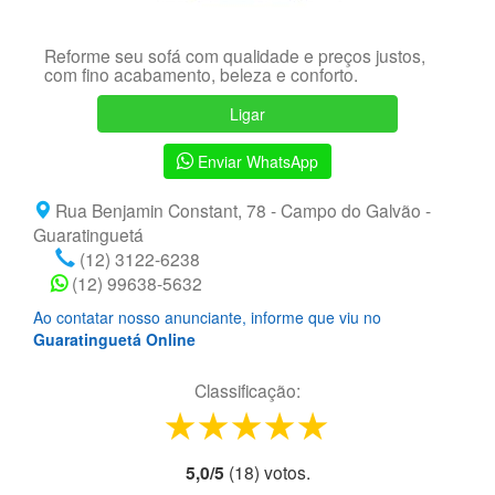
Reforme seu sofá com qualidade e preços justos,
com fino acabamento, beleza e conforto.
Ligar
Enviar WhatsApp
Rua Benjamin Constant, 78 - Campo do Galvão -
Guaratinguetá
(12) 3122-6238
(12) 99638-5632
Ao contatar nosso anunciante, informe que viu no
Guaratinguetá Online
Classificação:
1 star
2 stars
3 stars
4 stars
5 stars
5,0
/
5
(
18
) voto
s.