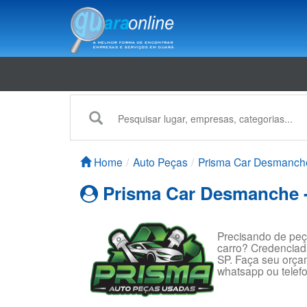
Home
Auto Peças
Prisma Car Desmanch
Prisma Car Desmanche 
Precisando de peç
carro? Credenciad
SP. Faça seu orça
whatsapp ou telef