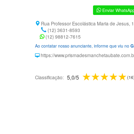
Enviar WhatsAp
Rua Professor Escolástica Maria de Jesus, 
(12) 3631-8593
(12) 98812-7615
Ao contatar nosso anunciante, informe que viu no
G
https://www.prismadesmanchetaubate.com.b
1 star
2 stars
3 sta
4 s
5
5,0
/
5
Classificação:
(
16