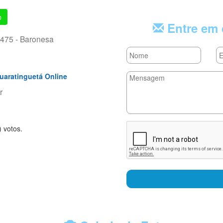
p
Entre em 
1475 - Baronesa
uaratinguetá Online
r
rs
tars
 stars
) voto
s.