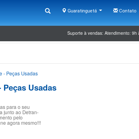
Guaratinguetá
Contato
Suporte à vendas: Atendimento: 9h 
e - Peças Usadas
- Peças Usadas
as para o seu
a junto ao Detran-
mento pelo
one agora mesmo!!!