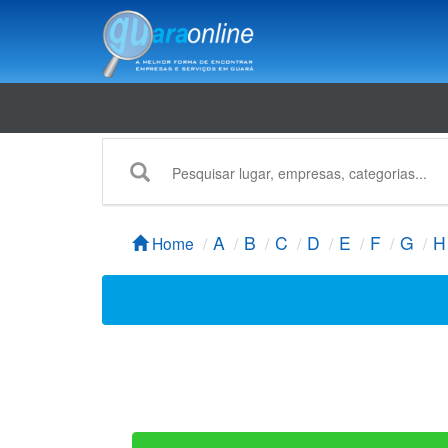
A
B
C
D
E
F
G
H
Home