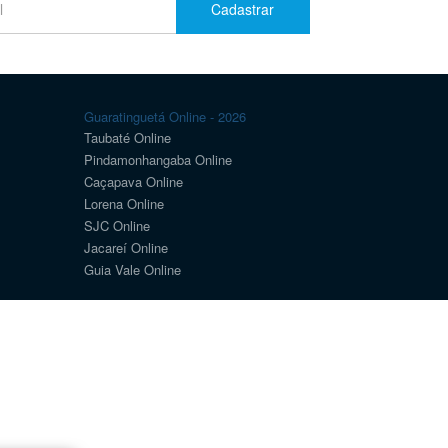
Cadastrar
Guaratinguetá Online - 2026
Taubaté Online
Pindamonhangaba Online
Caçapava Online
Lorena Online
SJC Online
Jacareí Online
Guia Vale Online