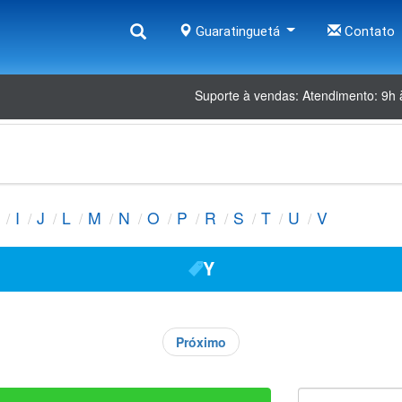
Guaratinguetá
Contato
Suporte à vendas: Atendimento: 9h 
I
J
L
M
N
O
P
R
S
T
U
V
Y
Próximo